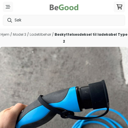
Hopp til innhold
Hjem
/
Model 3
/
Ladetilbehør
/
Beskyttelsesdeksel til ladekabel Type
2