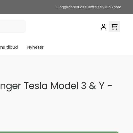
Blogg
Kontakt oss
Hente selv
Min konto
s tilbud
Nyheter
inger Tesla Model 3 & Y -