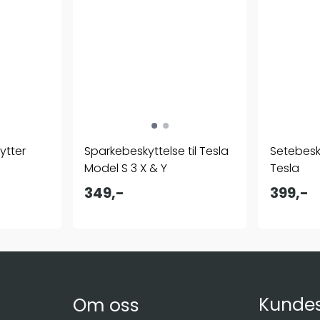
ytter
Sparkebeskyttelse til Tesla
Setebesky
Model S 3 X & Y
Tesla
349,-
399,-
Kundes
Om oss