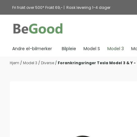
Hopp til innhold
Fri frakt over 500* Frakt 69,- | Rask levering 1-4 dager
Andre el-bilmerker
Bilpleie
Model S
Model 3
Mo
Hjem
/
Model 3
/
Diverse
/
Forankringsringer Tesla Model 3 & Y 