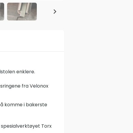
lstolen enklere.
gsringene fra Velonox
et å komme i bakerste
 spesialverktøyet Torx