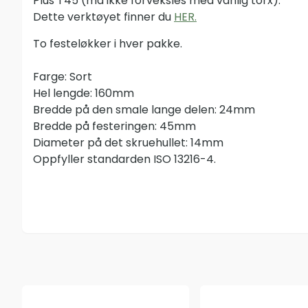
Plus T45 (må ikke forveksles med vanlig torx).
Dette verktøyet finner du
HER.
To festeløkker i hver pakke.
Farge: Sort
Hel lengde: 160mm
Bredde på den smale lange delen: 24mm
Bredde på festeringen: 45mm
Diameter på det skruehullet: 14mm
Oppfyller standarden ISO 13216-4.