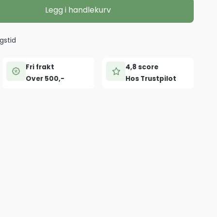
Legg i handlekurv
gstid
Fri frakt
4,8 score
Over 500,-
Hos Trustpilot