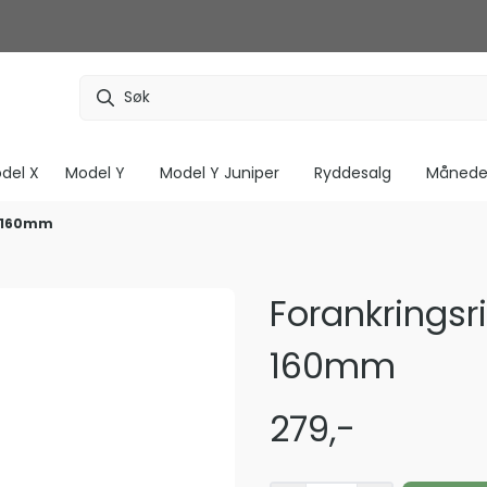
del X
Model Y
Model Y Juniper
Ryddesalg
Måneden
- 160mm
Forankringsr
160mm
279,-