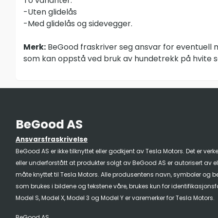
To varianter:
-Uten glidelås
-Med glidelås og sidevegger.
Merk:
BeGood fraskriver seg ansvar for eventuell m
som kan oppstå ved bruk av hundetrekk på hvite s
BeGood AS
Ansvarsfraskrivelse
BeGood AS er ikke tilknyttet eller godkjent av Tesla Motors. Det er verk
eller underforstått at produkter solgt av BeGood AS er autorisert av e
måte knyttet til Tesla Motors. Alle produsentens navn, symboler og be
som brukes i bildene og tekstene våre, brukes kun for identifikasjons
Model S, Model X, Model 3 og Model Y er varemerker for Tesla Motors.
BeGood AS