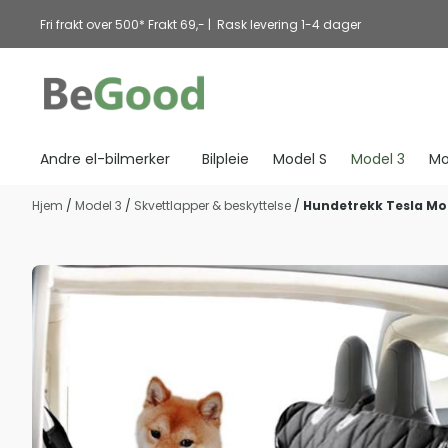
Hopp til innhold
Fri frakt over 500* Frakt 69,- | Rask levering 1-4 dager
Andre el-bilmerker
Bilpleie
Model S
Model 3
Mo
Hjem
/
Model 3
/
Skvettlapper & beskyttelse
/
Hundetrekk Tesla Model