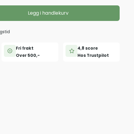
Legg i handlekurv
gstid
Fri frakt
4,8 score
Over 500,-
Hos Trustpilot