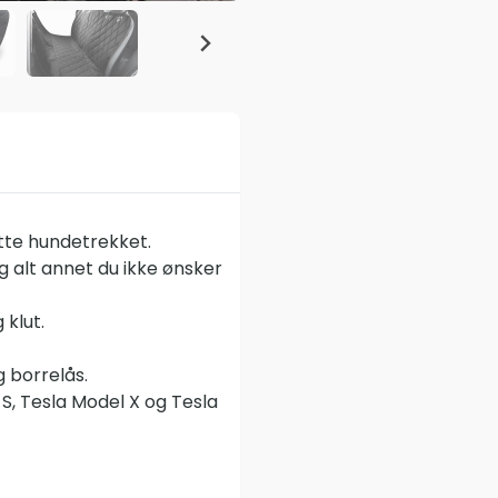
ette hundetrekket.
g alt annet du ikke ønsker
g klut.
g borrelås.
 S, Tesla Model X og Tesla