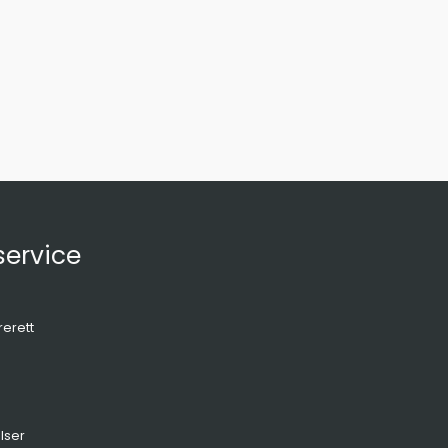
ervice
rerett
lser