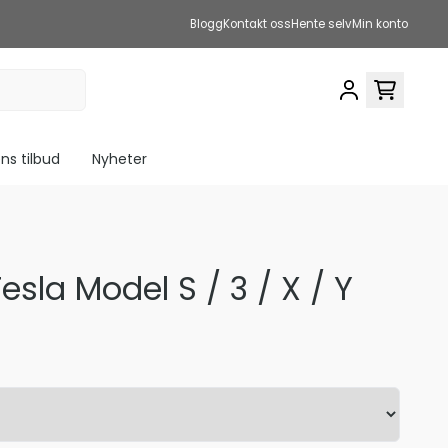
Blogg
Kontakt oss
Hente selv
Min konto
s tilbud
Nyheter
sla Model S / 3 / X / Y