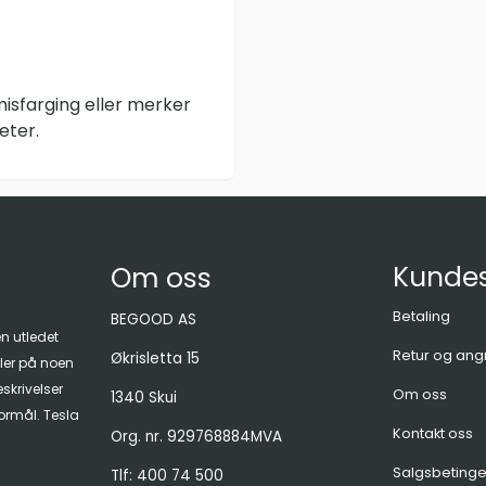
isfarging eller merker
eter.
Kundes
Om oss
Betaling
BEGOOD AS
en utledet
Retur og ang
Økrisletta 15
ller på noen
skrivelser
Om oss
1340 Skui
formål. Tesla
Kontakt oss
Org. nr. 929768884MVA
Salgsbetinge
Tlf:
400 74 500