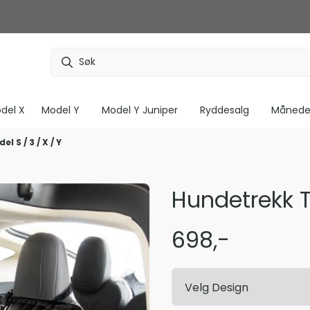
del X
Model Y
Model Y Juniper
Ryddesalg
Måneden
 S / 3 / X / Y
Hundetrekk Te
698,-