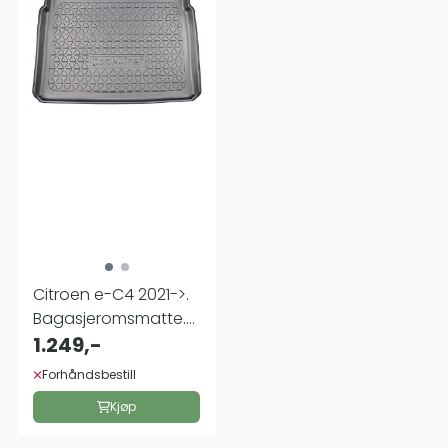
Citroen e-C4 2021->.
Bagasjeromsmatte.
Øvre ...
1.249,-
Forhåndsbestill
Kjøp