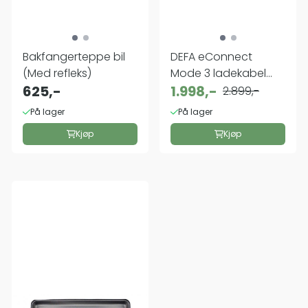
Bakfangerteppe bil
DEFA eConnect
(Med refleks)
Mode 3 ladekabel
625,-
32A (22kW)
1.998,-
2.899,-
På lager
På lager
Kjøp
Kjøp