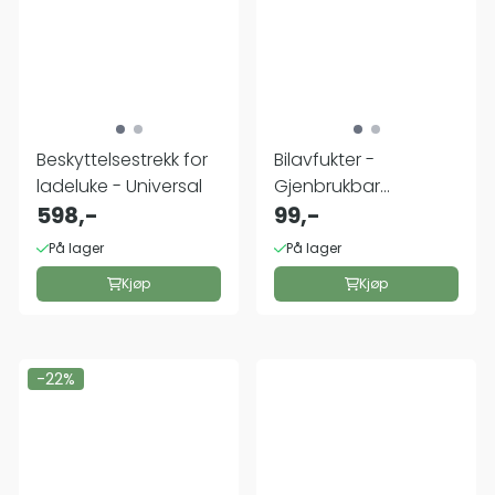
Beskyttelsestrekk for
Bilavfukter -
ladeluke - Universal
Gjenbrukbar
598,-
fuktfjerner
99,-
På lager
På lager
Kjøp
Kjøp
-22%