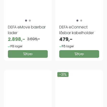
DEFA eMove bærbar
DEFA eConnect
lader
låsbar kabelholder
2.898,-
479,-
3.695,-
På lager
På lager
Kjøp
Kjøp
-31%