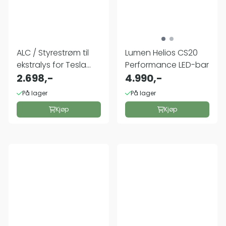
ALC / Styrestrøm til
Lumen Helios CS20
ekstralys for Tesla
Performance LED-bar
Model 3 ...
2.698,-
4.990,-
På lager
På lager
Kjøp
Kjøp