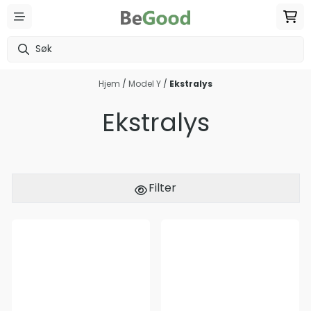
Hopp til innhold
Hjem
/
Model Y
/
Ekstralys
Ekstralys
Filter