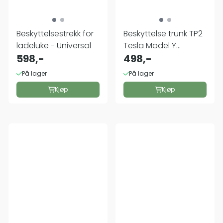
Beskyttelsestrekk for
Beskyttelse trunk TP2
ladeluke - Universal
Tesla Model Y
598,-
Juniper
498,-
På lager
På lager
Kjøp
Kjøp