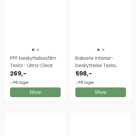
PPF beskyttelsesfilm
Baksete interiør-
Tesla - Ultra-Clear
beskyttelse Tesla
269,-
Model Y
598,-
På lager
På lager
Kjøp
Kjøp