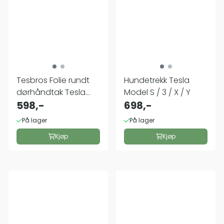
Tesbros Folie rundt
Hundetrekk Tesla
dørhåndtak Tesla
Model S / 3 / X / Y
Model 3 & Y ...
598,-
698,-
På lager
På lager
Kjøp
Kjøp