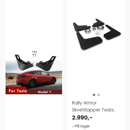
Rally Armor
Skvettlapper Tesla
Model Y
2.990,-
På lager