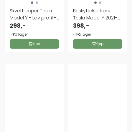
Skvettlapper Tesla
Beskyttelse trunk
Model Y - Lav profil -
Tesla Model Y 2021-
(Kun ...
298,-
2024
398,-
På lager
På lager
Kjøp
Kjøp