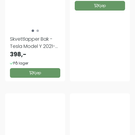
Kjøp
Skvettlapper Bak -
Tesla Model Y 2021-
2024
398,-
På lager
Kjøp