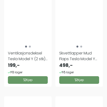
Ventilasjonsdeksel
Skvettlapper Mud
Tesla Model Y (2 stk)
Flaps Tesla Model Y
...
199,-
2021-2024
498,-
På lager
På lager
Kjøp
Kjøp