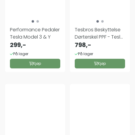
Performance Pedaler
Tesbros Beskyttelse
Tesla Model 3 & Y
Dørterskel PPF - Tesla
299,-
Model ...
798,-
På lager
På lager
Kjøp
Kjøp