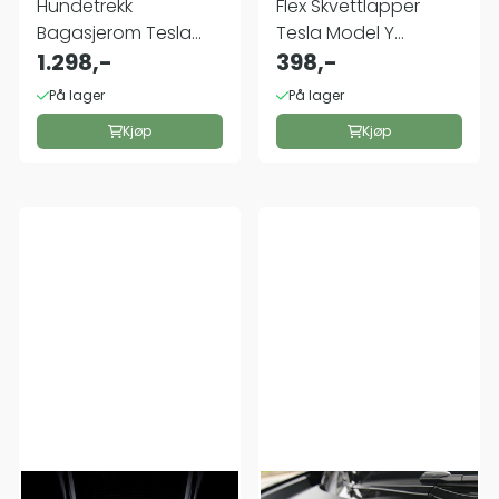
Hundetrekk
Flex Skvettlapper
Bagasjerom Tesla
Tesla Model Y
Model Y
1.298,-
Juniper
398,-
På lager
På lager
Kjøp
Kjøp