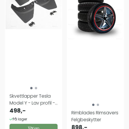
Skvettlapper Tesla
Model Y - Lav profil -
(4 stk) ...
498,-
Rimblades Rimsavers
Felgbeskytter
På lager
898,-
Kjøp