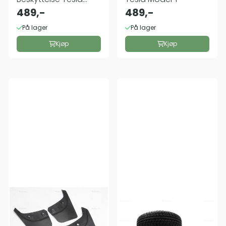
Model Y
489,-
489,-
På lager
På lager
Kjøp
Kjøp