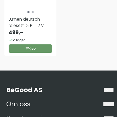
Lumen deutsch
relésett DTP - 12 V
499,-
På lager
Kjøp
BeGood AS
Ansvarsfraskrivelse
Om oss
BeGood AS er ikke tilknyttet eller godkjent av Tesla Motors. Det er
verken utledet eller underforstått at produkter solgt av BeGood
BEGOOD AS
AS er autorisert av eller på noen måte knyttet til Tesla Motors. Alle