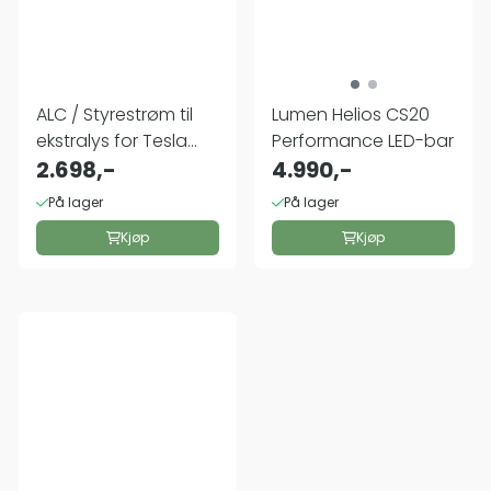
ALC / Styrestrøm til
Lumen Helios CS20
ekstralys for Tesla
Performance LED-bar
Model 3 ...
2.698,-
4.990,-
På lager
På lager
Kjøp
Kjøp