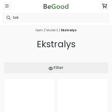
Hopp til innhold
Hjem
/
Model 3
/
Ekstralys
Ekstralys
Filter