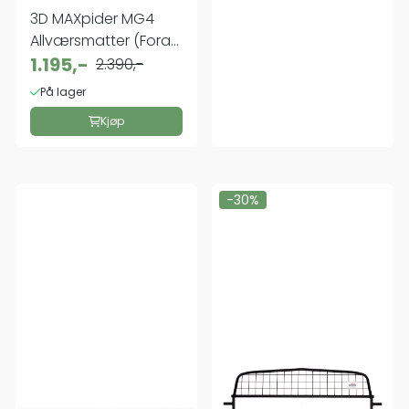
3D MAXpider MG4
Allværsmatter (Foran
og bak)
1.195,-
2.390,-
På lager
Kjøp
-30%