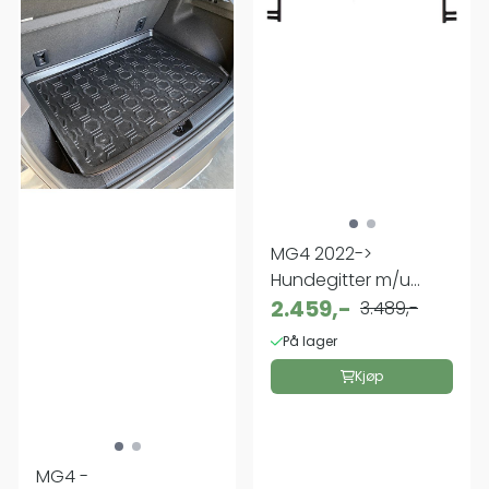
MG4 2022->
Hundegitter m/u
skillevegg
2.459,-
3.489,-
På lager
Kjøp
MG4 -