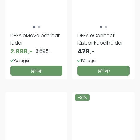
DEFA eMove bærbar
DEFA eConnect
lader
låsbar kabelholder
2.898,-
479,-
3.695,-
På lager
På lager
Kjøp
Kjøp
-31%