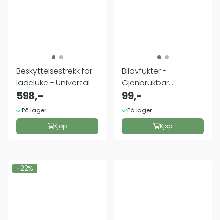
Beskyttelsestrekk for
Bilavfukter -
ladeluke - Universal
Gjenbrukbar
598,-
fuktfjerner
99,-
På lager
På lager
Kjøp
Kjøp
-22%