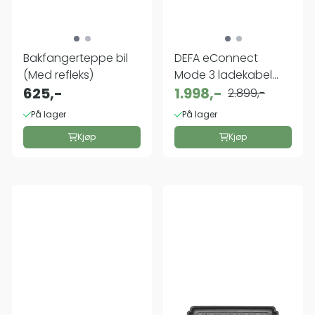
Bakfangerteppe bil
DEFA eConnect
(Med refleks)
Mode 3 ladekabel
625,-
32A (22kW)
1.998,-
2.899,-
På lager
På lager
Kjøp
Kjøp