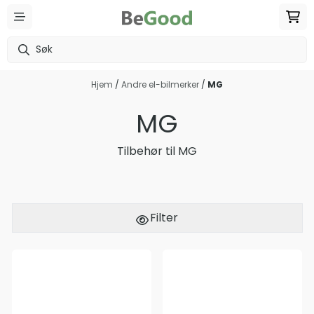
Hopp til innhold
Hjem
/
Andre el-bilmerker
/
MG
MG
Tilbehør til MG
Filter