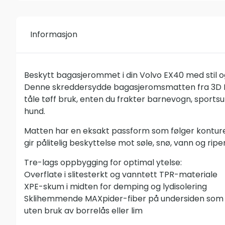
Informasjon
Beskytt bagasjerommet i din Volvo EX40 med stil og
Denne skreddersydde bagasjeromsmatten fra 3D M
tåle tøff bruk, enten du frakter barnevogn, sportsu
hund.
Matten har en eksakt passform som følger kontu
gir pålitelig beskyttelse mot søle, snø, vann og riper
Tre-lags oppbygging for optimal ytelse:
Overflate i slitesterkt og vanntett TPR-materiale
XPE-skum i midten for demping og lydisolering
Sklihemmende MAXpider-fiber på undersiden som 
uten bruk av borrelås eller lim