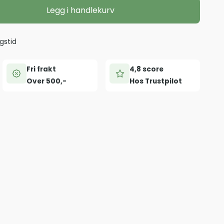
Legg i handlekurv
gstid
Fri frakt
4,8 score
Over 500,-
Hos Trustpilot