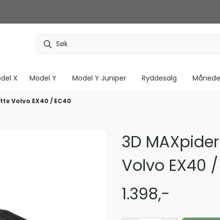
del X
Model Y
Model Y Juniper
Ryddesalg
Måneden
te Volvo EX40 / EC40
3D MAXpide
Volvo EX40 
1.398,-