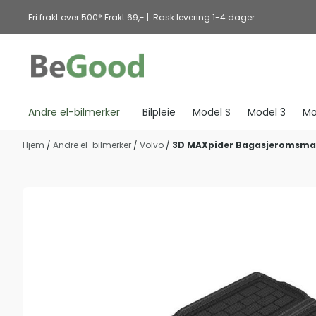
Hopp til innhold
Fri frakt over 500* Frakt 69,- | Rask levering 1-4 dager
Andre el-bilmerker
Bilpleie
Model S
Model 3
Mo
Hjem
/
Andre el-bilmerker
/
Volvo
/
3D MAXpider Bagasjeromsmat