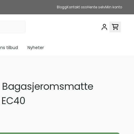
Blogg
Kontakt oss
Hente selv
Min konto
s tilbud
Nyheter
r Bagasjeromsmatte
/ EC40