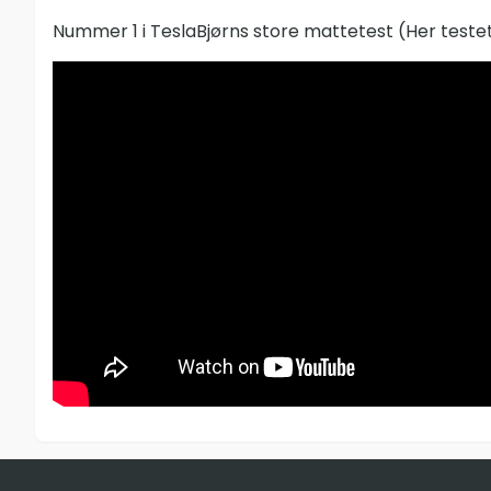
Nummer 1 i TeslaBjørns store mattetest (Her testet