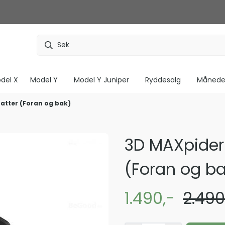
del X
Model Y
Model Y Juniper
Ryddesalg
Måneden
tter (Foran og bak)
3D MAXpider
(Foran og ba
1.490,-
2.490