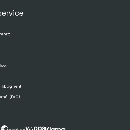
ervice
rerett
lser
likk og hent
smål (FAQ)