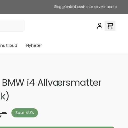
Blogg
Kontakt oss
Hente selv
Min konto
s tilbud
Nyheter
 BMW i4 Allværsmatter
k)
,-
Spar 40%