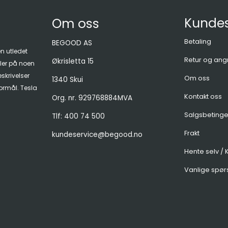
Kundes
Om oss
Betaling
BEGOOD AS
en utledet
Retur og ang
Økrisletta 15
ller på noen
skrivelser
Om oss
1340 Skui
formål. Tesla
Kontakt oss
Org. nr. 929768884MVA
Salgsbetinge
Tlf:
400 74 500
Frakt
kundeservice@begood.no
Hente selv / K
Vanlige spør