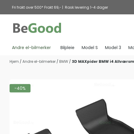
Hopp til innhold
Fri frakt over 500* Frakt 69,- | Rask levering 1-4 dager
Andre el-bilmerker
Bilpleie
Model S
Model 3
Mo
Hjem
/
Andre el-bilmerker
/
BMW
/
3D MAXpider BMW i4 Allværsma
-40%