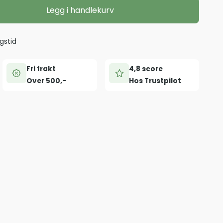
Legg i handlekurv
gstid
Fri frakt
4,8 score
Over 500,-
Hos Trustpilot