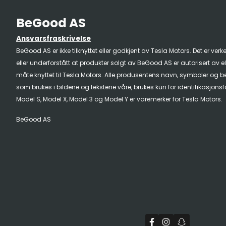
BeGood AS
Ansvarsfraskrivelse
BeGood AS er ikke tilknyttet eller godkjent av Tesla Motors. Det er verk
eller underforstått at produkter solgt av BeGood AS er autorisert av e
måte knyttet til Tesla Motors. Alle produsentens navn, symboler og be
som brukes i bildene og tekstene våre, brukes kun for identifikasjons
Model S, Model X, Model 3 og Model Y er varemerker for Tesla Motors.
BeGood AS