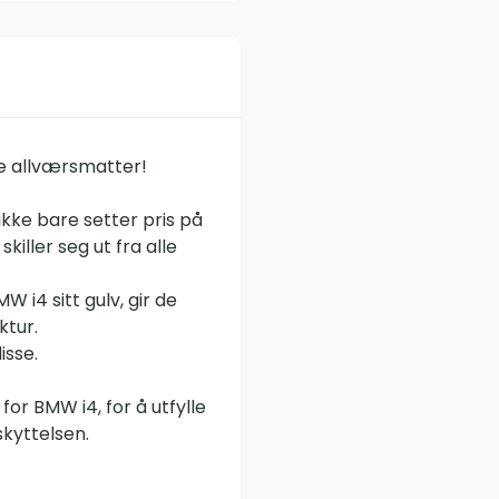
e allværsmatter!
kke bare setter pris på
iller seg ut fra alle
 i4 sitt gulv, gir de
ktur.
isse.
or BMW i4, for å utfylle
skyttelsen.