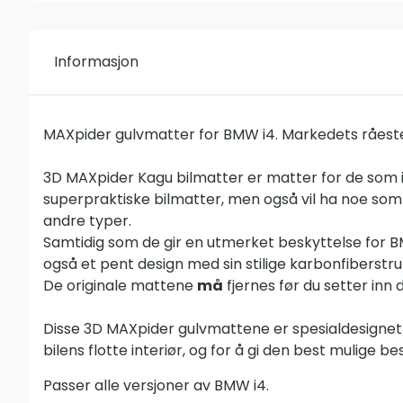
Informasjon
MAXpider gulvmatter for BMW i4. Markedets råest
3D MAXpider Kagu bilmatter er matter for de som i
superpraktiske bilmatter, men også vil ha noe som sk
andre typer.
Samtidig som de gir en utmerket beskyttelse for BMW
også et pent design med sin stilige karbonfiberstru
De originale mattene
må
fjernes før du setter inn d
Disse 3D MAXpider gulvmattene er spesialdesignet f
bilens flotte interiør, og for å gi den best mulige be
Passer alle versjoner av BMW i4.