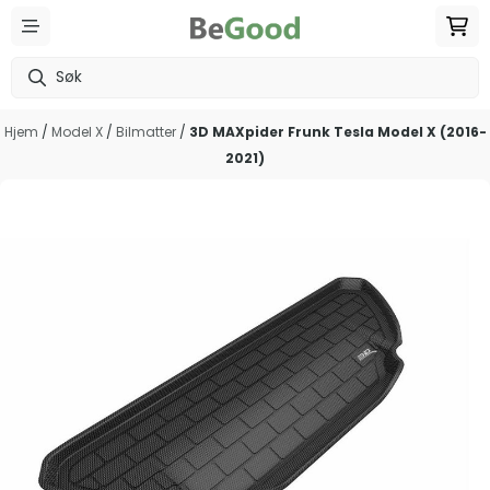
Hopp til innhold
Hjem
/
Model X
/
Bilmatter
/
3D MAXpider Frunk Tesla Model X (2016-
2021)