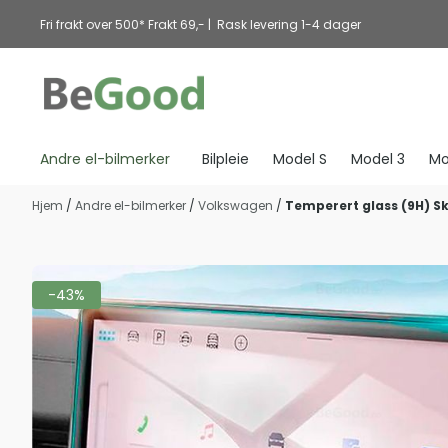
Hopp til innhold
Fri frakt over 500* Frakt 69,- | Rask levering 1-4 dager
Andre el-bilmerker
Bilpleie
Model S
Model 3
Mo
Hjem
/
Andre el-bilmerker
/
Volkswagen
/
Temperert glass (9H) S
-43%