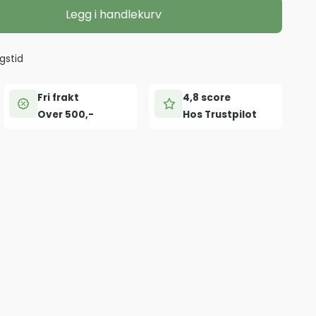
Legg i handlekurv
gstid
Fri frakt
4,8 score
Over 500,-
Hos Trustpilot