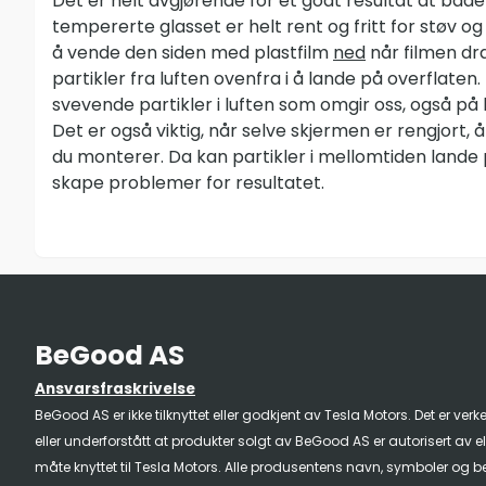
Det er helt avgjørende for et godt resultat at båd
tempererte glasset er helt rent og fritt for støv og 
å vende den siden med plastfilm
ned
når filmen dra
partikler fra luften ovenfra i å lande på overflaten.
svevende partikler i luften som omgir oss, også på 
Det er også viktig, når selve skjermen er rengjort, å 
du monterer. Da kan partikler i mellomtiden lande
skape problemer for resultatet.
BeGood AS
Ansvarsfraskrivelse
BeGood AS er ikke tilknyttet eller godkjent av Tesla Motors. Det er verk
eller underforstått at produkter solgt av BeGood AS er autorisert av e
måte knyttet til Tesla Motors. Alle produsentens navn, symboler og be