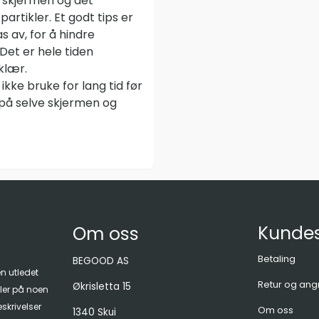
e skjermen og det
partikler. Et godt tips er
s av, for å hindre
 Det er hele tiden
klær.
ikke bruke for lang tid før
 på selve skjermen og
Kundes
Om oss
Betaling
BEGOOD AS
en utledet
Retur og ang
Økrisletta 15
ller på noen
skrivelser
Om oss
1340 Skui