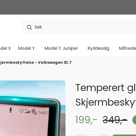
del X
Model Y
Model Y Juniper
Ryddesalg
Måneden
kjermbeskyttelse - Volkswagen ID.7
Temperert gl
Skjermbeskyt
199,-
349,-