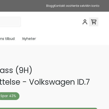
Blogg
Kontakt oss
Hente selv
Min konto
s tilbud
Nyheter
ass (9H)
telse - Volkswagen ID.7
Spar 43%